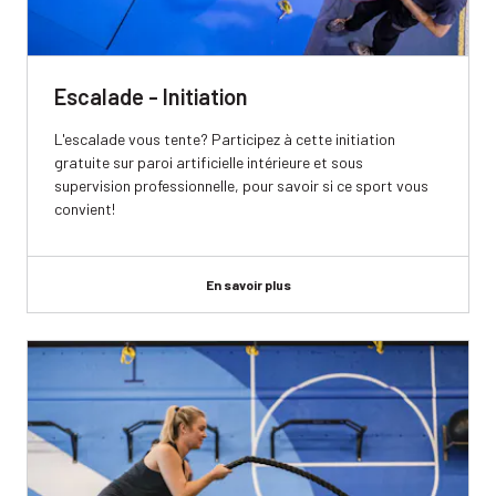
plateaux et d’équipement, ainsi que
l’inscription aux forfaits et aux cours.
Votre statut étudiant, un véritable atout pour
Escalade - Initiation
bouger à petit prix!
En savoir plus
L'escalade vous tente? Participez à cette initiation
gratuite sur paroi artificielle intérieure et sous
supervision professionnelle, pour savoir si ce sport vous
convient!
En savoir plus