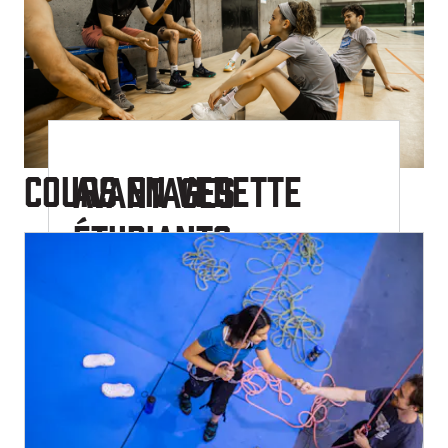
Cours en vedette
Avantages
étudiants
Vous étudiez à l’Université de Montréal,
Polytechnique Montréal ou HEC Montréal?
Profitez d'un accès gratuit
à nos installations
sportives et bénéficiez de tarifs préférentiels
sur les abonnements pour la salle
d’entrainement et les murs d’escalade. Des
rabais s’appliquent aussi sur plusieurs
activités et services, comme la location de